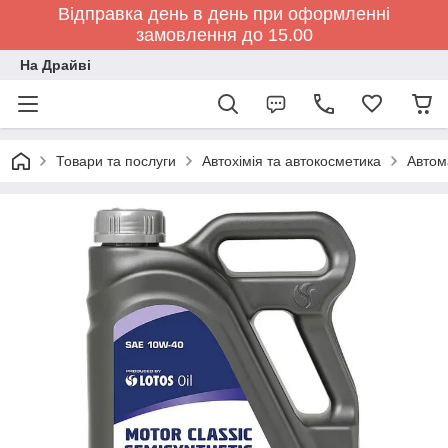
Відправка день в день при оформленні
замовлення до 15.00
На Драйві
Товари та послуги
Автохімія та автокосметика
Автом