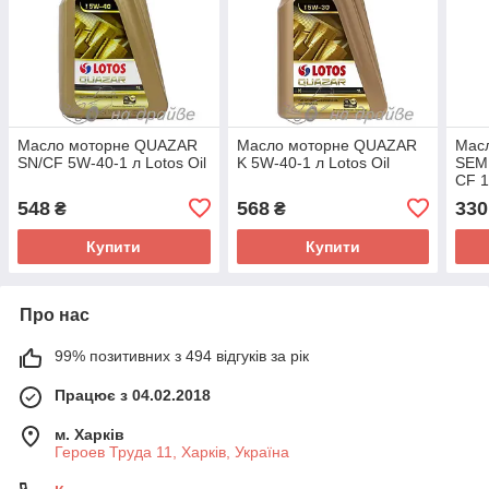
Масло моторне QUAZAR
Масло моторне QUAZAR
Мас
SN/CF 5W-40-1 л Lotos Oil
K 5W-40-1 л Lotos Oil
SEM
CF 1
548
568
330
₴
₴
Купити
Купити
Про нас
99% позитивних з 494 відгуків за рік
Працює з 04.02.2018
м. Харків
Героев Труда 11, Харків, Україна