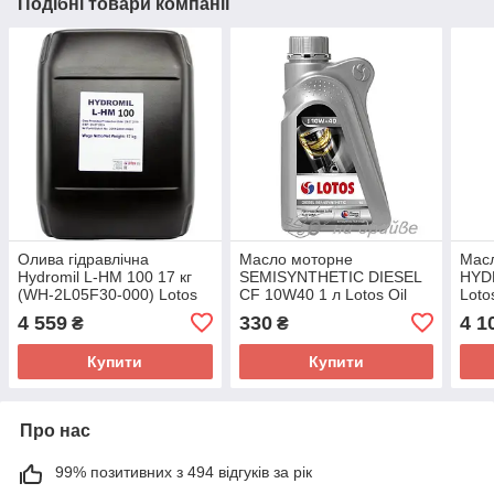
Подібні товари компанії
Олива гідравлічна
Масло моторне
Масл
Hydromil L-HM 100 17 кг
SEMISYNTHETIC DIESEL
HYDR
(WH-2L05F30-000) Lotos
CF 10W40 1 л Lotos Oil
Loto
Oil
4 559
330
4 1
₴
₴
Купити
Купити
Про нас
99% позитивних з 494 відгуків за рік