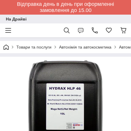
Відправка день в день при оформленні
замовлення до 15.00
На Драйві
Товари та послуги
Автохімія та автокосметика
Автом