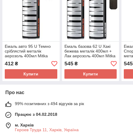
Емаль авто 95 U Темно
Емаль базова 62 U Хакі
Емал
сріблястий металік
бежева металік 400мл +
Спор
аерозоль 400мл Mitka
Лак аерозоль 400мл Mitka
мета
аеро
412
545
545
₴
₴
Купити
Купити
Про нас
99% позитивних з 494 відгуків за рік
Працює з 04.02.2018
м. Харків
Героев Труда 11, Харків, Україна