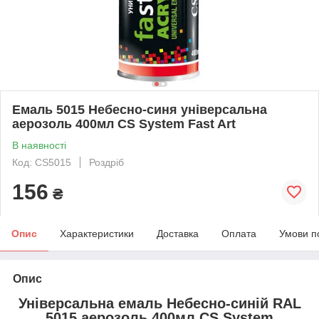
Емаль 5015 Небесно-синя універсальна
аерозоль 400мл CS System Fast Art
В наявності
Код: CS5015
Роздріб
156
₴
Опис
Характеристики
Доставка
Оплата
Умови п
Опис
Універсальна емаль Небесно-синій RAL
5015
аерозоль 400мл CS System