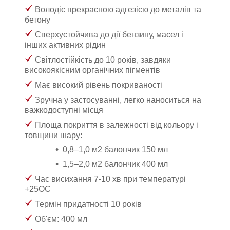
Володіє прекрасною адгезією до металів та
бетону
Сверхустойчива до дії бензину, масел і
інших активних рідин
Світлостійкість до 10 років, завдяки
високоякісним органічних пігментів
Має високий рівень покриваності
Зручна у застосуванні, легко наноситься на
важкодоступні місця
Площа покриття в залежності від кольору і
товщини шару:
0,8–1,0 м
2
балончик 150 мл
1,5–2,0 м
2
балончик 400 мл
Час висихання 7-10 хв при температурі
+25ОС
Термін придатності 10 років
Об'єм: 400 мл