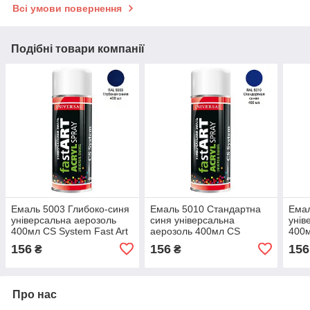
Всі умови повернення
Подібні товари компанії
Емаль 5003 Глибоко-синя
Емаль 5010 Стандартна
Емал
універсальна аерозоль
синя універсальна
унів
400мл CS System Fast Art
аерозоль 400мл CS
400м
System Fast Art
156
156
156
₴
₴
Про нас