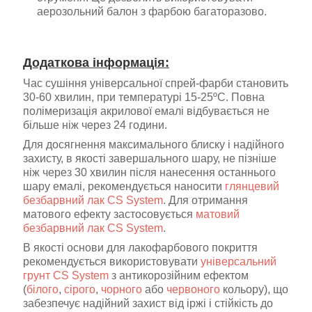
аерозольний балон з фарбою багаторазово.
Додаткова інформація:
Час сушіння універсальної спрей-фарби становить
30-60 хвилин, при температурі 15-25ºС. Повна
полімеризація акрилової емалі відбувається не
більше ніж через 24 години.
Для досягнення максимального блиску і надійного
захисту, в якості завершального шару, не пізніше
ніж через 30 хвилин після нанесення останнього
шару емалі, рекомендується наносити
глянцевий
безбарвний лак CS System
. Для отримання
матового ефекту застосовується
матовий
безбарвний лак CS System
.
В якості основи для лакофарбового покриття
рекомендується використовувати
універсальний
грунт
CS System
з антикорозійним ефектом
(
білого
,
сірого
,
чорного
або
червоного
кольору), що
забезпечує надійний захист від іржі і стійкість до