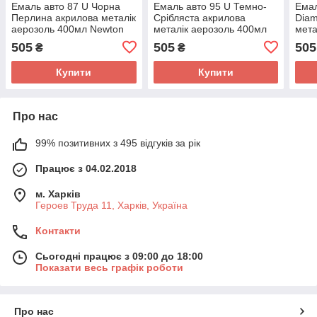
Емаль авто 87 U Чорна
Емаль авто 95 U Темно-
Емал
Перлина акрилова металік
Срібляста акрилова
Diam
аерозоль 400мл Newton
металік аерозоль 400мл
мета
Newton
New
505
505
505
₴
₴
Купити
Купити
Про нас
99% позитивних з 495 відгуків за рік
Працює з 04.02.2018
м. Харків
Героев Труда 11, Харків, Україна
Контакти
Сьогодні працює з 09:00 до 18:00
Показати весь графік роботи
Про нас