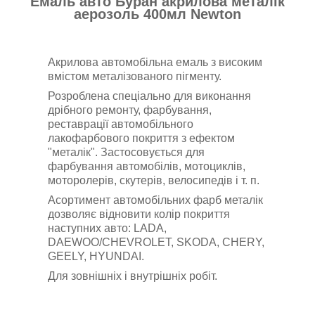
Емаль авто Буран
акрилова
металік
аерозоль 400мл Newton
Акрилова автомобільна емаль з високим
вмістом металізованого пігменту.
Розроблена спеціально для виконання
дрібного ремонту, фарбування,
реставрації автомобільного
лакофарбового покриття з ефектом
"металік". Застосовується для
фарбування автомобілів, мотоциклів,
моторолерів,
скутерів,
велосипедів і т. п.
Асортимент автомобільних фарб металік
дозволяє відновити колір покриття
наступних авто: LADA,
DAEWOO/CHEVROLET, SKODA, CHERY,
GEELY, HYUNDAI.
Для зовнішніх і внутрішніх робіт.