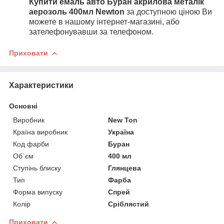
Купити емаль
авт
о Буран ак
рилова металік
аерозоль 400мл Newton
за доступною ціною Ви
можете в нашому інтернет-магазині, або
зателефонувавши за телефоном.
Приховати
Характеристики
Основні
Виробник
New Ton
Країна виробник
Україна
Код фарби
Буран
Об`єм
400 мл
Ступінь блиску
Глянцева
Тип
Фарба
Форма випуску
Спрей
Колір
Сріблястий
Приховати