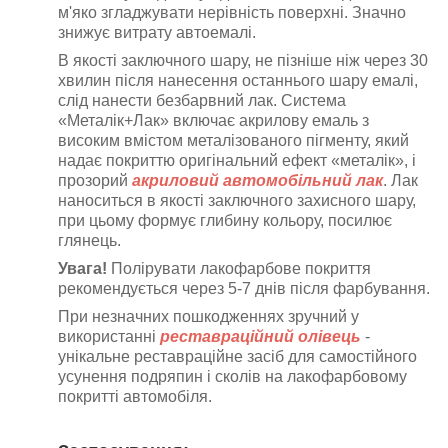
м'яко згладжувати нерівність поверхні. Значно
знижує витрату автоемалі.
В якості заключного шару, не пізніше ніж через 30
хвилин після нанесення останнього шару емалі,
слід нанести безбарвний лак
. Система
«Металік+Лак» включає акрилову емаль з
високим вмістом металізованого пігменту, який
надає покриттю оригінальний ефект «металік», і
прозорий
акриловий автомобільний лак
.
Лак
наноситься в якості заключного захисного шару,
при цьому формує глибину кольору, посилює
глянець.
Увага!
Полірувати лакофарбове покриття
рекомендується через 5-7 днів після фарбування.
При незначних пошкодженнях зручний у
використанні
реставраційний олівець
-
унікальне реставраційне засіб для самостійного
усунення подряпин і сколів на лакофарбовому
покритті автомобіля.