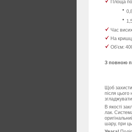
Площа пок
0,
1,
Час висих
На кришці
Об'єм: 40
З повною п
Щоб захисти
після цього
згладжувати
В якості за
лак
. Систем
оригінальни
шару, при ц
Увага!
Полі