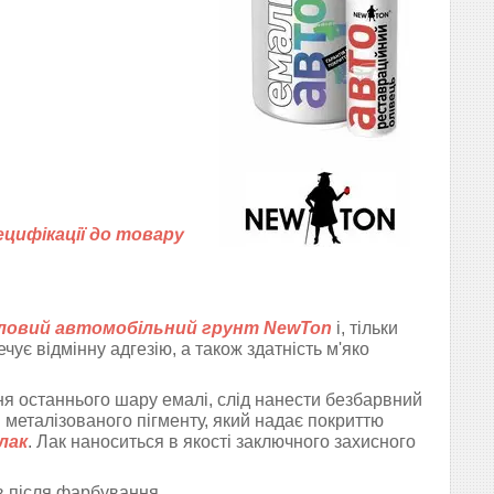
ецифікації до товару
ловий автомобільний грунт NewTon
і, тільки
чує відмінну адгезію, а також здатність м'яко
ння останнього шару емалі, слід нанести безбарвний
металізованого пігменту, який надає покриттю
лак
.
Лак наноситься в якості заключного захисного
в після фарбування.