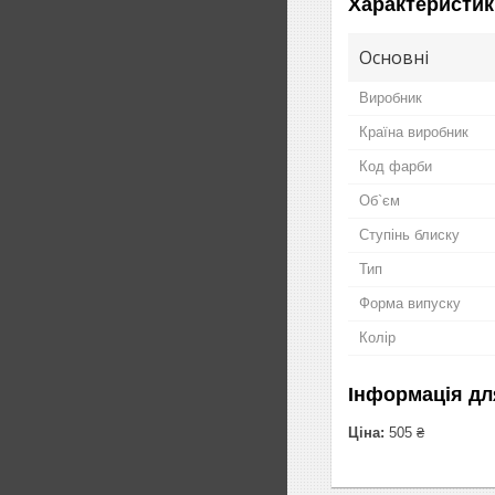
Характеристик
Основні
Виробник
Країна виробник
Код фарби
Об`єм
Ступінь блиску
Тип
Форма випуску
Колір
Інформація дл
Ціна:
505 ₴