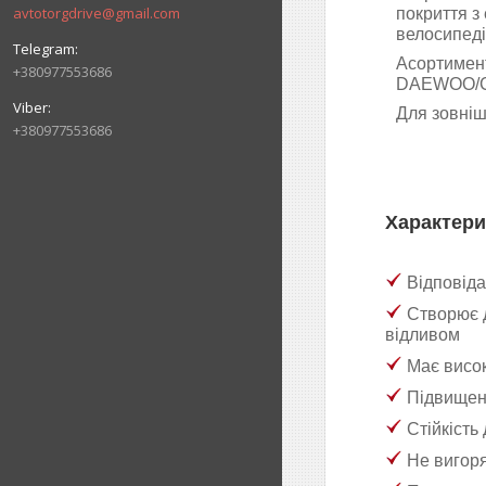
avtotorgdrive@gmail.com
покриття з
велосипедів 
Асортимент
+380977553686
DAEWOO/C
Для зовнішн
+380977553686
Характери
Відповіда
Створює д
відливом
Має високу
Підвищена
Стійкість 
Не вигоряє