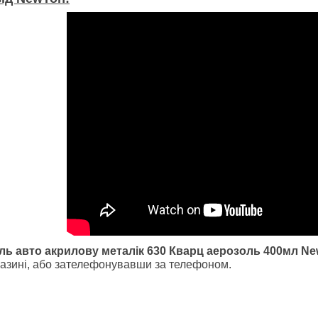
аль
авт
о ак
рилову металік
630 Кварц
аерозоль 400мл Ne
газині, або зателефонувавши за телефоном.