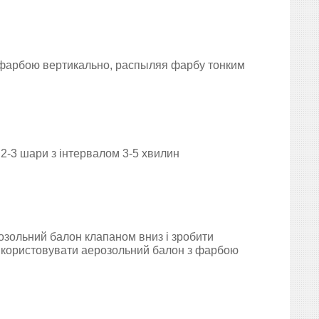
фарбою вертикально, р
аспыляя фарбу тонким
2-3 шари з інтервалом 3-5 хвилин
озольний балон клапаном вниз і зробити
икористовувати аерозольний балон з фарбою