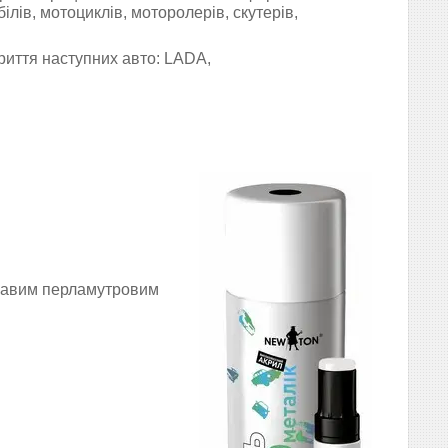
ілів, мотоциклів, моторолерів,
скутерів,
риття наступних авто: LADA,
кравим перламутровим