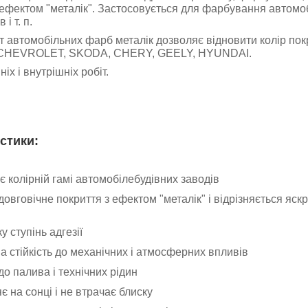
 ефектом "металік". Застосовується для фарбування автомоб
і т. п.
 автомобільних фарб металік дозволяє відновити колір пок
HEVROLET, SKODA, CHERY, GEELY, HYUNDAI.
іх і внутрішніх робіт.
стики:
є колірній гамі автомобілебудівних заводів
овговічне покриття з ефектом "металік" і відрізняється яс
 ступінь адгезії
 стійкість до механічних і атмосферних впливів
до палива і технічних рідин
 на сонці і не втрачає блиску