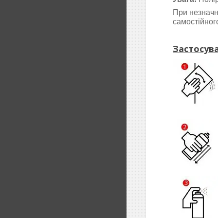
При незначн
самостійног
Застосува