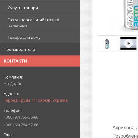
Супутні товари
Газ універсальний і газові
пальники
Товари для дому
Производители
КОНТАКТИ
На Драйві
Героев Труда 11, Харків, Україна
+380 (97) 755-36-86
+380 (66) 784-57-86
Акрилова а
Розроблена