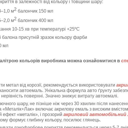
риття в залежності від кольору і товщини шару:
2
8–1,0 м
балончик 150 мл
2
5–2,0 м
балончик 400 мл
ання 10-15 хв при температурі
+25ºС
 балона присутній зразок кольору фарби
0 мл
алітрою кольорів виробника можна
ознайомитися в
сп
ти метал від корозії, рекомендується використовувати
акри
 наносити автоемаль
. Унікальна формула авто ґрунту забезпе
 нерівність поверхні. Значно знижує витрату автоемалі.
ключного шару, не пізніше ніж через 30 хвилин після нанесе
а «Металік+Лак» включає акрилову емаль з високим вмістом 
й ефект «металік», і прозорий
акриловий автомобільний 
ьому формує глибину кольору, посилює глянець.
рувати лакофарбове покриття рекомендується через 5-7 дні