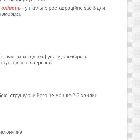
 олівець
-
унікальне реставраційне засіб для
томобіля.
: очистити, відшліфувати, знежирити
 грунтовкою в аерозолі
бою, струшуючи його не менше 2-3 хвилин
балончика