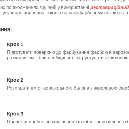
их пошкодженнях зручний у використанні
реставраційний
о усунення подряпин і сколів на лакофарбовому покритті ав
ння:
Крок 1
Підготувати поверхню до фарбування фарбою в аерозолі
розчинником і, при необхідності загрунтувати акриловою
Крок 2
Розмішати вміст аерозольного балона з акриловою фар
Крок 3
Провести пробне розпилювання фарби з аерозольного 