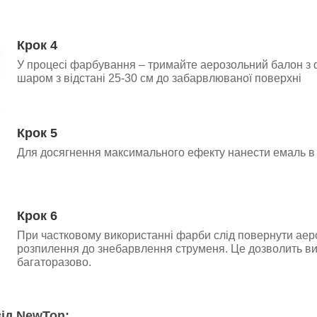
Крок 4
У процесі фарбування – тримайте аерозольний балон з 
шаром з відстані 25-30 см до забарвлюваної поверхні
Крок 5
Для досягнення максимального ефекту нанести емаль в 
Крок 6
При частковому використанні фарби слід повернути аер
розпилення до знебарвлення струменя. Це дозволить в
багаторазово.
ід NewTon: