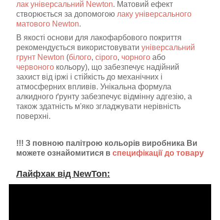
лак універсальний Newton
. Матовий ефект
створюється за допомогою
лаку універсального
матового
Newton
.
В якості основи для лакофарбового покриття
рекомендується використовувати
універсальний
грунт Newton
(
білого
,
сірого
,
чорного
або
червоного
кольору), що забезпечує надійний
захист від іржі і стійкість до механічних і
атмосферних впливів. Унікальна формула
алкидного ґрунту забезпечує відмінну адгезію, а
також здатність м'яко згладжувати нерівність
поверхні.
!!! З повною палітрою кольорів виробника Ви
можете ознайомитися в
специфікації до товару
Лайфхак від NewTon: