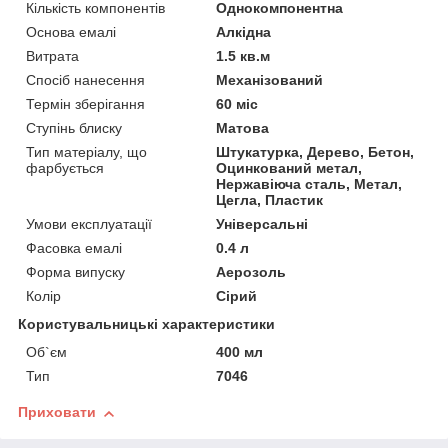
Кількість компонентів
Однокомпонентна
Основа емалі
Алкідна
Витрата
1.5 кв.м
Спосіб нанесення
Механізований
Термін зберігання
60 міс
Ступінь блиску
Матова
Тип матеріалу, що
Штукатурка, Дерево, Бетон,
фарбується
Оцинкований метал,
Нержавіюча сталь, Метал,
Цегла, Пластик
Умови експлуатації
Універсальні
Фасовка емалі
0.4 л
Форма випуску
Аерозоль
Колір
Сірий
Користувальницькі характеристики
Об`єм
400 мл
Тип
7046
Приховати