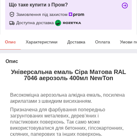
Що таке купити з Пром?
Замовлення під захистом
Доступна доставка
Опис
Характеристики
Доставка
Оплата
Умови п
Опис
Універсальна емаль Сіра Матова RAL
7046
аерозоль 400мл NewTon
Високоміцна аерозольна алкідна емаль, посилена
акрилатами з швидким висиханням.
Призначена для фарбування попередньо
загрунтованих металевих, дерев'яних і
пластикових поверхонь. Так само може
використовуватися для бетонних, гіпсокартонних,
скляних, паперових та інших поверхонь.