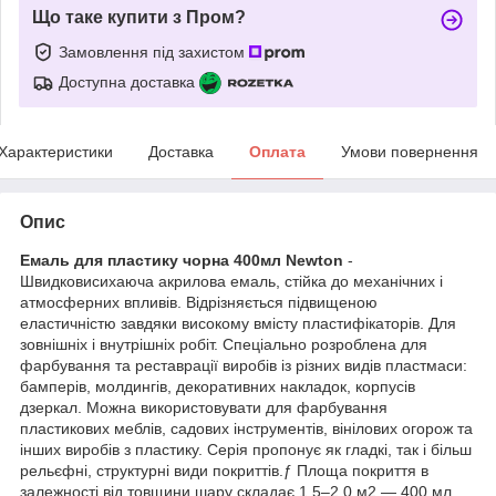
Що таке купити з Пром?
Замовлення під захистом
Доступна доставка
Характеристики
Доставка
Оплата
Умови повернення
Опис
Емаль для пластику чорна 400мл Newton
-
Швидковисихаюча акрилова емаль, стійка до механічних і
атмосферних впливів. Відрізняється підвищеною
еластичністю завдяки високому вмісту пластифікаторів. Для
зовнішніх і внутрішніх робіт. Спеціально розроблена для
фарбування та реставрації виробів із різних видів пластмаси:
бамперів, молдингів, декоративних накладок, корпусів
дзеркал. Можна використовувати для фарбування
пластикових меблів, садових інструментів, вінілових огорож та
інших виробів з пластику. Серія пропонує як гладкі, так і більш
рельєфні, структурні види покриттів.ƒ Площа покриття в
залежності від товщини шару складає 1,5–2,0 м2 — 400 мл.