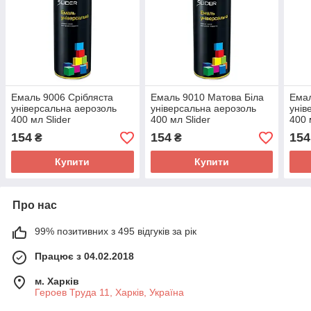
Емаль 9006 Срібляста
Емаль 9010 Матова Біла
Ема
універсальна аерозоль
універсальна аерозоль
унів
400 мл Slider
400 мл Slider
400 
154
154
154
₴
₴
Купити
Купити
Про нас
99% позитивних з 495 відгуків за рік
Працює з 04.02.2018
м. Харків
Героев Труда 11, Харків, Україна