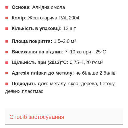
■
Основа:
Алкідна смола
■
Колір:
Жовтогаряча RAL 2004
■
Кількість в упаковці:
12 шт
■
Площа покриття:
1,5–2,0 м²
■
Висихання на відлип:
7–10 хв при +25°C
■
Щільність при (20±2)°C:
0,75–1,20 г/см³
■
Адгезія плівки до металу:
не більше 2 балів
■
Підходить для:
металу, скла, дерева, бетону,
деяких пластмас
Спосіб застосування