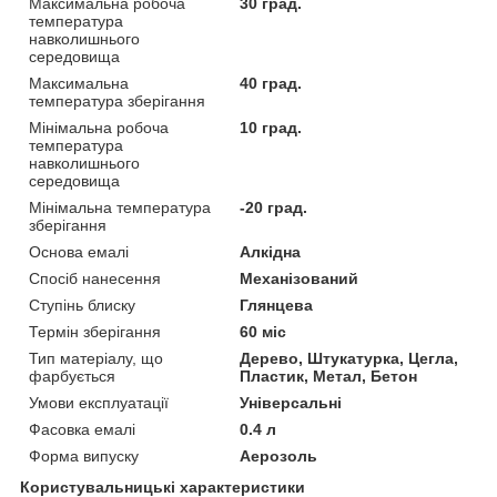
Максимальна робоча
30 град.
температура
навколишнього
середовища
Максимальна
40 град.
температура зберігання
Мінімальна робоча
10 град.
температура
навколишнього
середовища
Мінімальна температура
-20 град.
зберігання
Основа емалі
Алкідна
Спосіб нанесення
Механізований
Ступінь блиску
Глянцева
Термін зберігання
60 міс
Тип матеріалу, що
Дерево, Штукатурка, Цегла,
фарбується
Пластик, Метал, Бетон
Умови експлуатації
Універсальні
Фасовка емалі
0.4 л
Форма випуску
Аерозоль
Користувальницькі характеристики