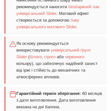
нанесення останнього шару емалі
рекомендується наносити
безбарвний лак
універсальний Slider
. Матовий ефект
створюється за допомогою
лаку
універсального матового Slider
.
Як основу рекомендується
використовувати
універсальний ґрунт
Slider
(
білого
,
сірого
або
червоного
кольору), що забезпечує надійний захист
від іржі і стійкість до механічних та
атмосферних впливів.
Гарантійний термін зберігання:
60 місяців
з дати виготовлення. Дата виготовлення
вказана на дні балона.