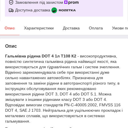
Замовлення під захистом
Доступна доставка
Опис
Характеристики
Доставка
Оплата
Умови п
Опис
Гальмівна рідина DOT 4 1л T108 К2
- високопродуктивна,
повністю синтетична гальмівна рідина найвищої якості, яка
використовується для гідравлічних гальм і систем зчеплення.
Відмінно зарекомендувала себе при використанні дуже
сильно навантажених автомобілях. Призначена для
заповнення та заміни рідини в автотранспорті різного типу, в
інструкціях обслуговування яких рекомендовано
використання рідини DOT 3, DOT 4 або DOT 5.1. Можна
змішувати з іншими рідинами класу DOT 3 або DOT 4.
Відповідає вимогам стандартів PN-C-40005:2002, FMVSS 116
DOT 4, SAE J 1703. Нейтральна для ущільнюючих прокладок і
металевих сплавів, що використовуються в системах
гальмування.