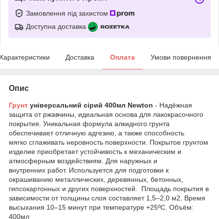
Замовлення під захистом
Доступна доставка
Характеристики
Доставка
Оплата
Умови повернення
Опис
Грунт
універсальний сірий 400мл Newton
- Надёжная
защита от ржавчины, идеальная основа для лакокрасочного
покрытия. Уникальная формула алкидного грунта
обеспечивает отличную адгезию, а также способность
мягко сглаживать неровность поверхности. Покрытое грунтом
изделие приобретает устойчивость к механическим и
атмосферным воздействиям. Для наружных и
внутренних работ. Используется для подготовки к
окрашиванию металлических, деревянных, бетонных,
гипсокартонных и других поверхностей. Площадь покрытия в
зависимости от толщины слоя составляет 1,5–2,0 м2. Время
высыхания 10–15 минут при температуре +25ºС. Объём:
400мл