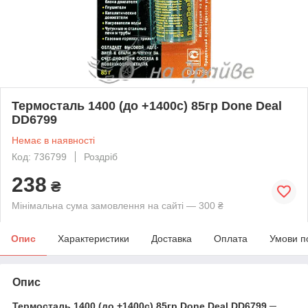
Термосталь 1400 (до +1400с) 85гр Done Deal
DD6799
Немає в наявності
Код: 736799
Роздріб
238
₴
Мінімальна сума замовлення на сайті — 300 ₴
Опис
Характеристики
Доставка
Оплата
Умови п
Опис
Термосталь 1400 (до +1400с) 85гр Done Deal DD6799
─