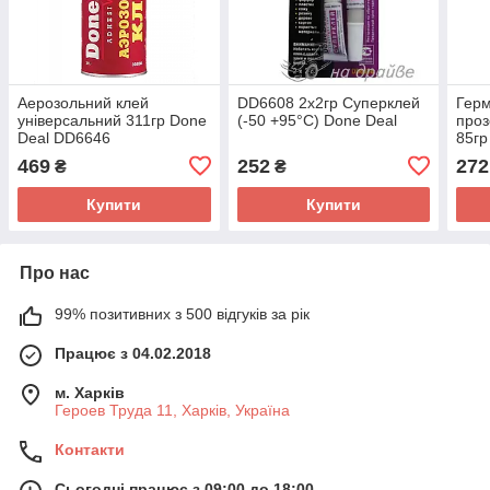
Аерозольний клей
DD6608 2х2гр Суперклей
Герм
універсальний 311гр Done
(-50 +95°С) Done Deal
проз
Deal DD6646
85гр
469
252
272
₴
₴
Купити
Купити
Про нас
99% позитивних з 500 відгуків за рік
Працює з 04.02.2018
м. Харків
Героев Труда 11, Харків, Україна
Контакти
Сьогодні працює з 09:00 до 18:00