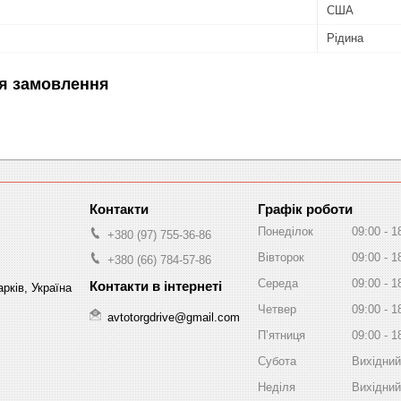
США
Рідина
я замовлення
Графік роботи
Понеділок
09:00
1
+380 (97) 755-36-86
Вівторок
09:00
1
+380 (66) 784-57-86
Середа
09:00
1
рків, Україна
Четвер
09:00
1
avtotorgdrive@gmail.com
Пʼятниця
09:00
1
Субота
Вихідний
Неділя
Вихідний