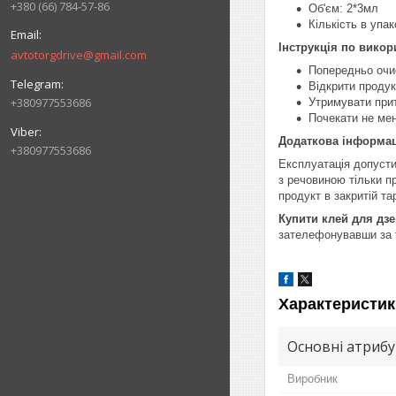
+380 (66) 784-57-86
Об'єм: 2*3мл
Кількість в упак
Інструкція по викор
avtotorgdrive@gmail.com
Попередньо очис
Відкрити продук
+380977553686
Утримувати при
Почекати не ме
Додаткова інформац
+380977553686
Експлуатація допусти
з речовиною тільки пр
продукт в закритій та
Купити
клей для дзе
зателефонувавши за
Характеристик
Основні атриб
Виробник