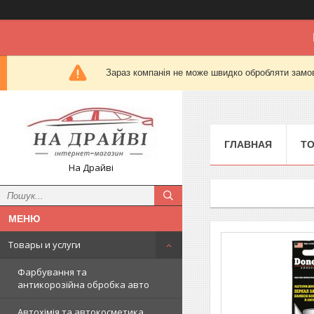
Зараз компанія не може швидко обробляти замов
ГЛАВНАЯ
Т
На Драйві
Товары и услуги
Фарбування та
антикорозійна обробка авто
Автохімія та автокосметика