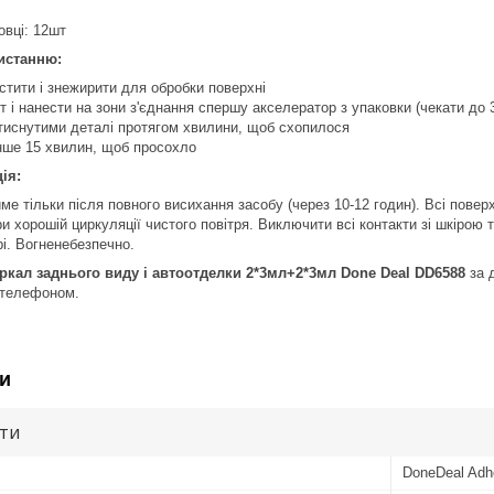
овці: 12шт
истанню:
тити і знежирити для обробки поверхні
т і нанести на зони з'єднання спершу акселератор з упаковки (чекати до 3
тиснутими деталі протягом хвилини, щоб схопилося
нше 15 хвилин, щоб просохло
ія:
ме тільки після повного висихання засобу (через 10-12 годин). Всі повер
и хорошій циркуляції чистого повітря. Виключити всі контакти зі шкірою 
рі. Вогненебезпечно.
ркал заднього виду і автоотделки 2*3мл+2*3мл Done Deal DD6588
за 
 телефоном.
и
ути
DoneDeal Adh