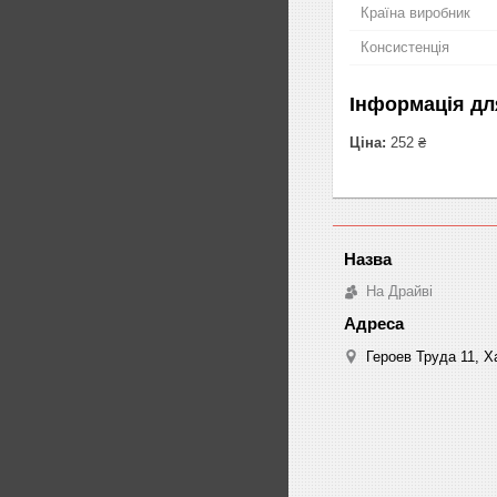
Країна виробник
Консистенція
Інформація дл
Ціна:
252 ₴
На Драйві
Героев Труда 11, Ха