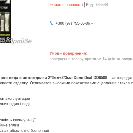
Немає в наявності
Код:
736588
+380 (97) 755-36-86
повернення товару протягом 14 днів
за раху
него вида и автоотделки 2*3мл+2*3мл Done Deal DD6588
─ автосредст
овести отделку. Отличается высокими показателями сцепления стекла с
он эксплуатации
ічних рідин і воді
упність експлуатації
ічне вплив
стані абсолютно безпечний