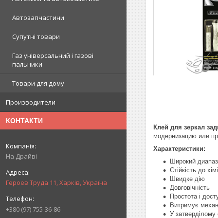
Автозапчастини
Супутні товари
Газ універсальний і газові
пальники
Товари для дому
Производители
КОНТАКТИ
Клей для зеркал зад
модернизацию или пр
Характеристики:
На Драйві
Широкий диапаз
Стійкість до хім
Швидке дію
Героев Труда 11, Харків, Україна
Довговічність
Простота і дост
Витримує механ
+380 (97) 755-36-86
У затверділому 