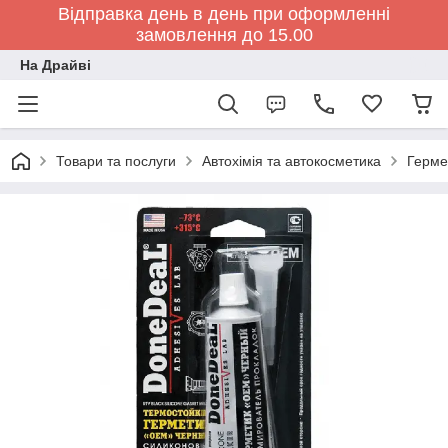
Відправка день в день при оформленні
замовлення до 15.00
На Драйві
Товари та послуги
Автохімія та автокосметика
Герме