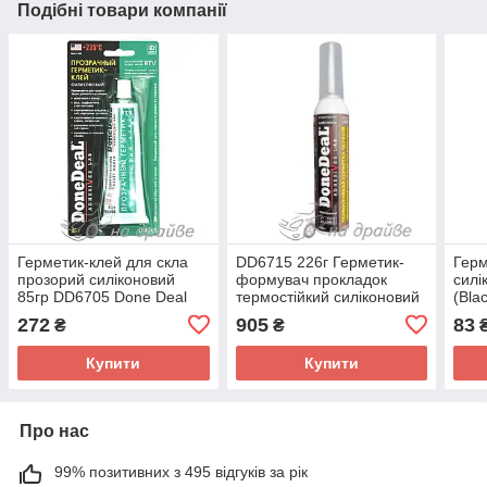
Подібні товари компанії
Герметик-клей для скла
DD6715 226г Герметик-
Герм
прозорий силіконовий
формувач прокладок
силі
85гр DD6705 Done Deal
термостійкий силіконовий
(Bla
чорний "OEM" Done Deal
г 15
272
905
83
₴
₴
Купити
Купити
Про нас
99% позитивних з 495 відгуків за рік