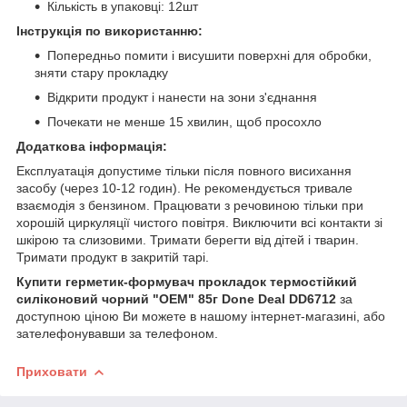
Кількість в упаковці: 12шт
Інструкція по використанню:
Попередньо помити і висушити поверхні для обробки,
зняти стару прокладку
Відкрити продукт і нанести на зони з'єднання
Почекати не менше 15 хвилин, щоб просохло
Додаткова інформація:
Експлуатація допустиме тільки після повного висихання
засобу (через 10-12 годин). Не рекомендується тривале
взаємодія з бензином. Працювати з речовиною тільки при
хорошій циркуляції чистого повітря. Виключити всі контакти зі
шкірою та слизовими. Тримати берегти від дітей і тварин.
Тримати продукт в закритій тарі.
Купити герметик-формувач прокладок термостійкий
силіконовий чорний "OEM" 85г Done Deal DD6712
за
доступною ціною Ви можете в нашому інтернет-магазині, або
зателефонувавши за телефоном.
Приховати