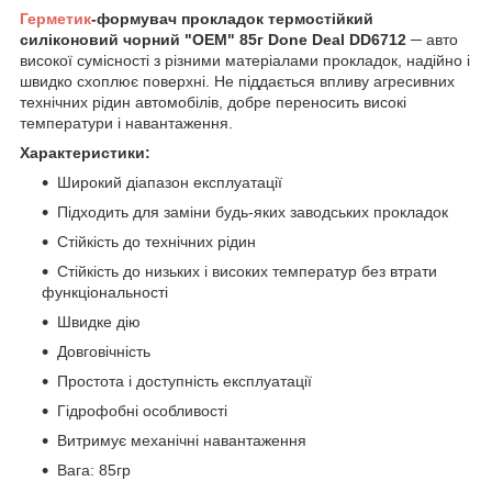
Герметик
-формувач прокладок термостійкий
силіконовий чорний "OEM" 85г Done Deal DD6712
─ авто
високої сумісності з різними матеріалами прокладок, надійно і
швидко схоплює поверхні. Не піддається впливу агресивних
технічних рідин автомобілів, добре переносить високі
температури і навантаження.
Характеристики:
Широкий діапазон експлуатації
Підходить для заміни будь-яких заводських прокладок
Стійкість до технічних рідин
Стійкість до низьких і високих температур без втрати
функціональності
Швидке дію
Довговічність
Простота і доступність експлуатації
Гідрофобні особливості
Витримує механічні навантаження
Вага: 85гр