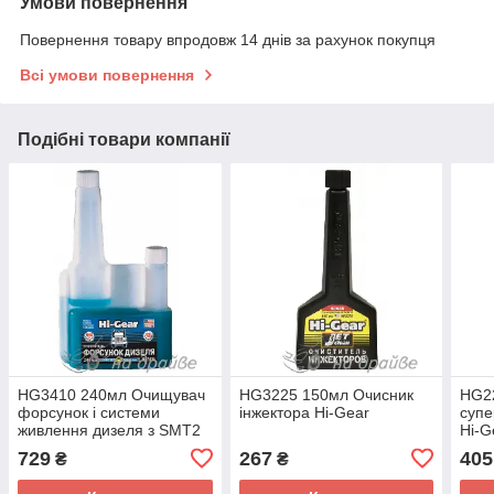
Умови повернення
Повернення товару впродовж 14 днів за рахунок покупця
Всі умови повернення
Подібні товари компанії
HG3410 240мл Очищувач
HG3225 150мл Очисник
HG2
форсунок і системи
інжектора Hi-Gear
супе
живлення дизеля з SMT2
Hi-G
Hi-Gear
729
267
405
₴
₴