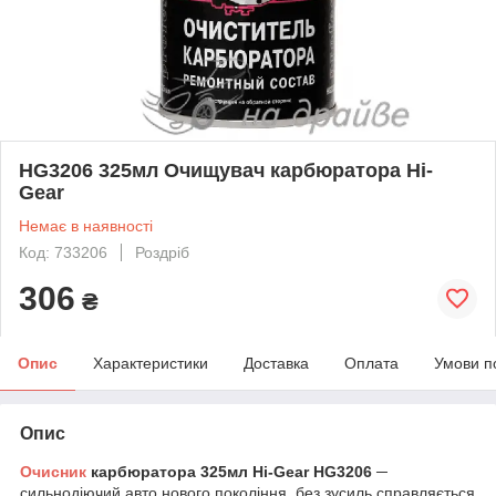
HG3206 325мл Очищувач карбюратора Hi-
Gear
Немає в наявності
Код: 733206
Роздріб
306
₴
Опис
Характеристики
Доставка
Оплата
Умови п
Опис
Очисник
карбюратора 325мл Hi-Gear HG3206
─
сильнодіючий авто нового покоління, без зусиль справляється