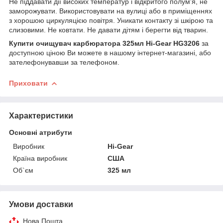
Не піддавати дії високих температур і відкритого полум'я, не
заморожувати. Використовувати на вулиці або в приміщеннях
з хорошою циркуляцією повітря. Уникати контакту зі шкірою та
слизовими. Не ковтати. Не давати дітям і берегти від тварин.
Купити
очищувач карбюратора 325мл Hi-Gear HG3206
за
доступною ціною Ви можете в нашому інтернет-магазині, або
зателефонувавши за телефоном.
Приховати
Характеристики
Основні атрибути
Виробник
Hi-Gear
Країна виробник
США
Об`єм
325 мл
Умови доставки
Нова Пошта