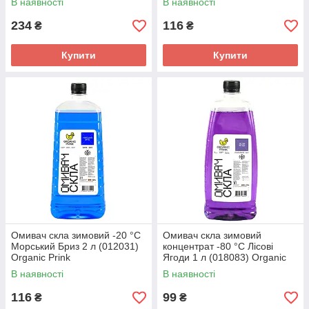
В наявності
В наявності
234
116
₴
₴
Купити
Купити
Омивач скла зимовий -20 °C
Омивач скла зимовий
Морський Бриз 2 л (012031)
концентрат -80 °C Лісові
Organic Prink
Ягоди 1 л (018083) Organic
Prink
В наявності
В наявності
116
99
₴
₴