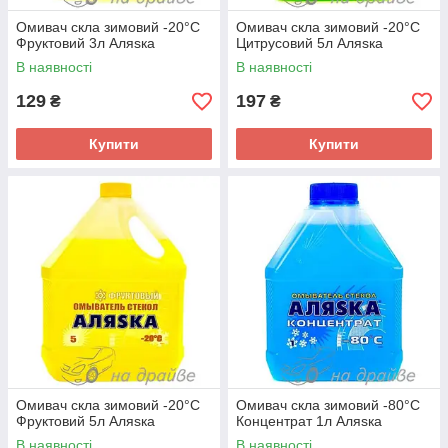
Омивач скла зимовий -20°C
Омивач скла зимовий -20°C
Фруктовий 3л Аляѕка
Цитрусовий 5л Аляѕка
В наявності
В наявності
129
197
₴
₴
Купити
Купити
Омивач скла зимовий -20°C
Омивач скла зимовий -80°C
Фруктовий 5л Аляѕка
Концентрат 1л Аляѕка
В наявності
В наявності