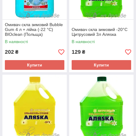
Омивач скла зимовий Bubble
Gum 4 л + лійка (-22 °C)
Омивач скла зимовий -20°C
BIOclean (Польща)
Цитрусовий 3л Аляѕка
В наявності
В наявності
202
129
₴
₴
Купити
Купити