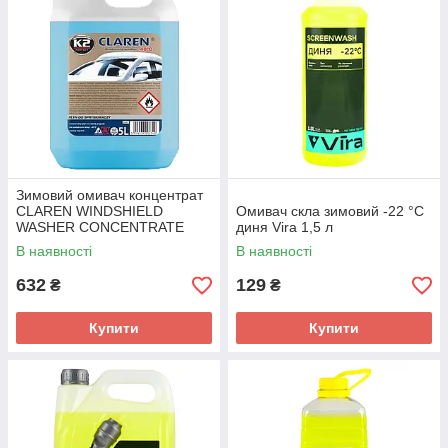
Зимовий омивач концентрат
CLAREN WINDSHIELD
Омивач скла зимовий -22 °C
WASHER CONCENTRATE
диня Vira 1,5 л
-40C 5л (K645) K2
В наявності
В наявності
632
129
₴
₴
Купити
Купити