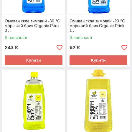
Омивач скла зимовий -30 °С
Омивач скла зимовий -20 °C
морський бриз Organic Ргіпк
морський бриз Organic Prink
3 л
1 л
В наявності
В наявності
243
62
₴
₴
Купити
Купити