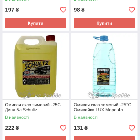
197
98
₴
₴
Купити
Купити
Омивач скла зимовий -25C
Омивач скла зимовий -25°C
Диня 5л Schultz
Омивайка LUX Море 4л
В наявності
В наявності
222
131
₴
₴