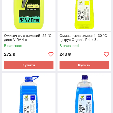
Омивач скла зимовий -22 °C
Омивач скла зимовий -30 °C
диня VIRA 4 л
цитрус Organic Prink 3 л
В наявності
В наявності
272
243
₴
₴
Купити
Купити