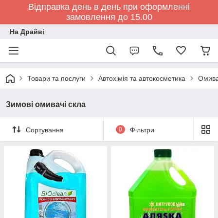
Відправка день в день при оформленні
замовлення до 15.00
На Драйві
Товари та послуги
Автохімія та автокосметика
Омива
Зимові омивачі скла
Сортування
0
Фільтри