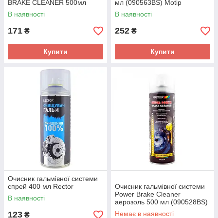
BRAKE CLEANER 500мл
мл (090563BS) Motip
(W104) K2
В наявності
В наявності
171
252
₴
₴
Купити
Купити
Очисник гальмівної системи
спрей 400 мл Rector
Очисник гальмівної системи
Power Brake Cleaner
В наявності
аерозоль 500 мл (090528BS)
Motip
123
Немає в наявності
₴