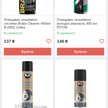
Очищувач гальмівної
Очищувач гальмівних
системи Brake Cleaner 450мл
колодок аерозоль 400 мл
B-045Z Zollex
PITON
В наявності
В наявності
137
146
₴
₴
Купити
Купити