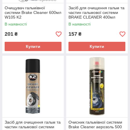
Очищувач гальмівної
Засіб для очищення гальм та
системи Brake Cleaner 600мл
частин гальмової системи
W105 K2
BRAKE CLEANER 400мл
(W103) K2
В наявності
В наявності
201
157
₴
₴
Купити
Купити
Засіб для очищення гальм та
Очисник гальмівної системи
частин гальмової системи
Brake Cleaner аерозоль 500