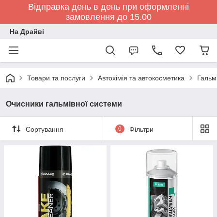
Відправка день в день при оформленні
замовлення до 15.00
На Драйві
Товари та послуги
Автохімія та автокосметика
Гальм
Очисники гальмівної системи
Сортування
0
Фільтри