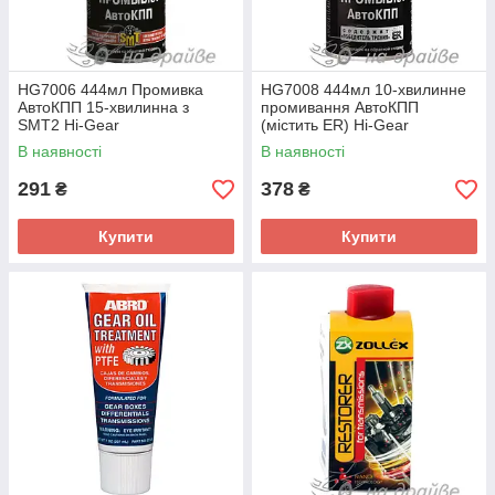
HG7006 444мл Промивка
HG7008 444мл 10-хвилинне
АвтоКПП 15-хвилинна з
промивання АвтоКПП
SMT2 Hi-Gear
(містить ER) Hi-Gear
В наявності
В наявності
291
378
₴
₴
Купити
Купити