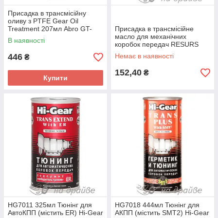
Присадка в трансмісійну
оливу з PTFE Gear Oil
Treatment 207мл Abro GT-
Присадка в трансмісійне
409
масло для механічних
В наявності
коробок передач RESURS
Total Transmission 50г RST-
446
Немає в наявності
₴
200 Zollex
152,40
₴
Купити
HG7011 325мл Тюнінг для
HG7018 444мл Тюнінг для
АвтоКПП (містить ER) Hi-Gear
АКПП (містить SMT2) Hi-Gear