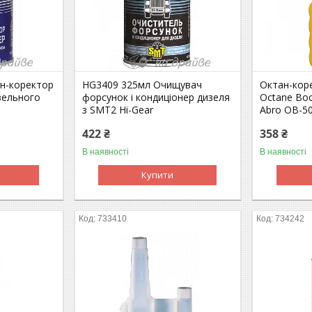
н-коректор
HG3409 325мл Очищувач
Октан-кор
зельного
форсунок і кондиціонер дизеля
Octane Boo
з SMT2 Hi-Gear
Abro OB-5
422 ₴
358 ₴
В наявності
В наявності
Купити
733410
734242