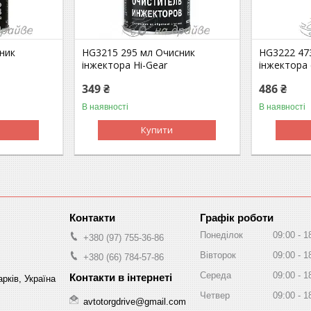
ник
HG3215 295 мл Очисник
HG3222 47
інжектора Hi-Gear
інжектора 
349 ₴
486 ₴
В наявності
В наявності
Купити
Графік роботи
Понеділок
09:00
1
+380 (97) 755-36-86
Вівторок
09:00
1
+380 (66) 784-57-86
Середа
09:00
1
рків, Україна
Четвер
09:00
1
avtotorgdrive@gmail.com