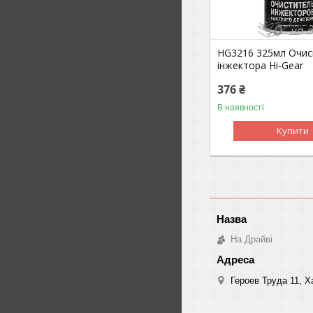
HG3216 325мл Очис
інжектора Hi-Gear
376 ₴
В наявності
Купити
На Драйві
Героев Труда 11, Ха