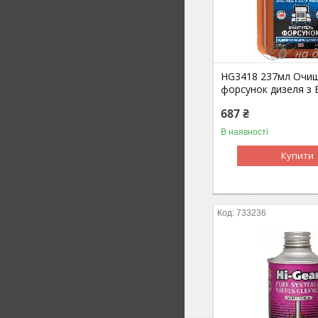
HG3418 237мл Очи
форсунок дизеля з 
687 ₴
В наявності
Купити
733236