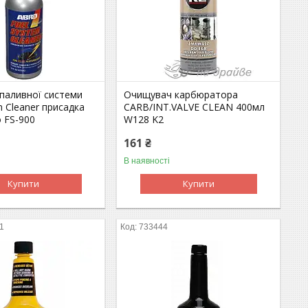
паливної системи
Очищувач карбюратора
m Cleaner присадка
CARB/INT.VALVE CLEAN 400мл
 FS-900
W128 K2
161 ₴
В наявності
Купити
Купити
1
733444