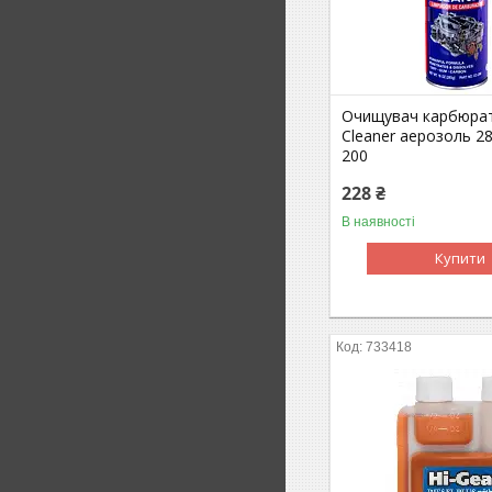
Очищувач карбюрат
Cleaner аерозоль 28
200
228 ₴
В наявності
Купити
733418