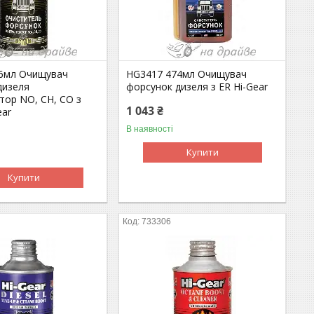
6мл Очищувач
HG3417 474мл Очищувач
дизеля
форсунок дизеля з ER Hi-Gear
тор NO, CH, CO з
1 043 ₴
ear
В наявності
Купити
Купити
733306