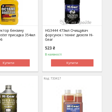
ектор бензину
HG3444 473мл Очищувач
ster присадка 354мл
форсунок і тюнінг дизеля Hi-
06
Gear
523 ₴
В наявності
Купити
Купити
733417