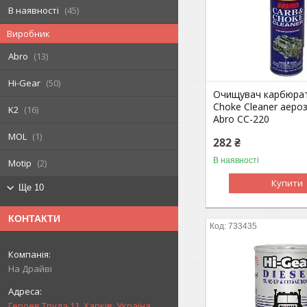
В наявності
45
Виробник
Abro
13
Hi-Gear
50
Очищувач карбюрат
Choke Cleaner аеро
K2
16
Abro CC-220
MOL
1
282 ₴
В наявності
Motip
2
Купити
Ще 10
КОНТАКТИ
733435
На Драйві
Героев Труда 11, Харків, Україна