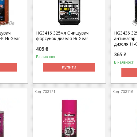
щувач
HG3416 325мл Очищувач
HG3436 32
ER Hi-Gear
форсунок дизеля Hi-Gear
антинагар 
дизеля Hi-
405 ₴
365 ₴
В наявності
В наявності
Купити
733121
733116