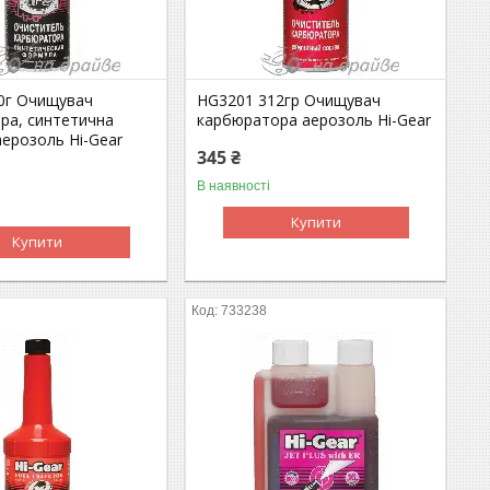
0г Очищувач
HG3201 312гр Очищувач
ра, синтетична
карбюратора аерозоль Hi-Gear
аерозоль Hi-Gear
345 ₴
В наявності
Купити
Купити
733238