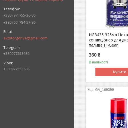
+380 (97) 755-36-86
+380 (66) 784-57-86
HG3435 325мл Цета
avtotorgdrive@gmail.com
кондиціонер для ди
палива Hi-Gear
+380977553686
360 ₴
В наявності
+380977553686
Купити
GA_169399