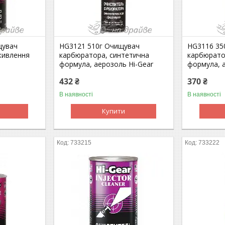
щувач
HG3121 510г Очищувач
HG3116 35
 живлення
карбюратора, синтетична
карбюрато
формула, аерозоль Hi-Gear
формула, 
432 ₴
370 ₴
В наявності
В наявності
Купити
733215
733222