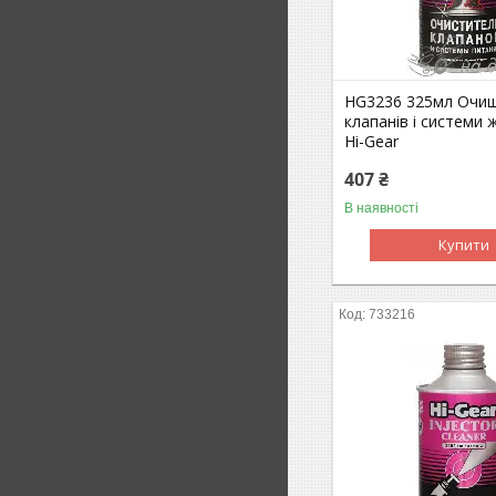
HG3236 325мл Очи
клапанів і системи
Hi-Gear
407 ₴
В наявності
Купити
733216