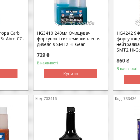
ора Carb
HG3410 240мл Очищувач
HG4242 94
3г Abro CC-
форсунок і системи живлення
форсунок 
дизеля з SMT2 Hi-Gear
нейтраліза
SMT2 Hi-G
729 ₴
860 ₴
В наявності
В наявності
Купити
733416
733436