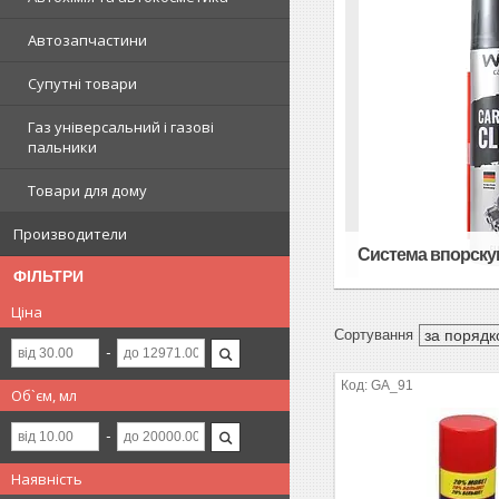
Автозапчастини
Супутні товари
Газ універсальний і газові
пальники
Товари для дому
Производители
Система впорску
ФІЛЬТРИ
Ціна
GA_91
Об`єм, мл
Наявність