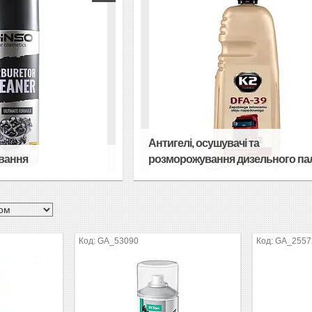
Антигелі, осушувачі та
вання
розморожування дизельного па
GA_53090
GA_2557