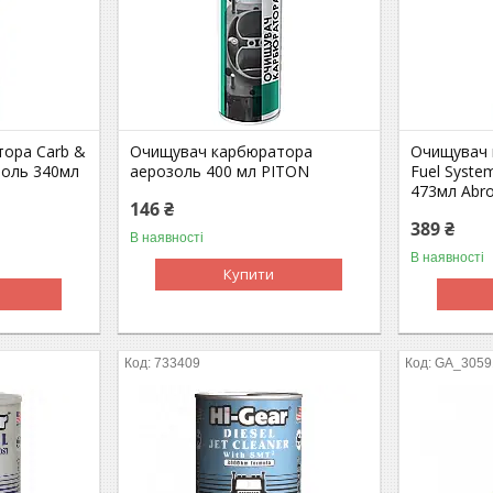
ора Carb &
Очищувач карбюратора
Очищувач 
золь 340мл
аерозоль 400 мл PITON
Fuel Syste
473мл Abro
146 ₴
389 ₴
В наявності
В наявності
Купити
733409
GA_3059