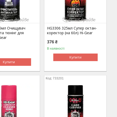
5мл Очищувач
HG3306 325мл Супер октан-
та тюнінг для
коректор (на 60л) Hi-Gear
Gear
376 ₴
В наявності
Купити
Купити
733201