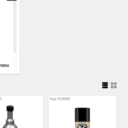
лива
2
K20008