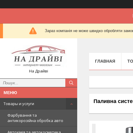
Зараз компанія не може швидко обробляти замов
ГЛАВНАЯ
Т
На Драйві
Паливна сист
Товары и услуги
Фарбування та
антикорозійна обробка авто
Автохімія та автокосметика