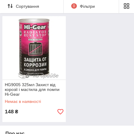
Сортування
0
Фільтри
НG9005 325мл Захист від
корозії і мастила для помпи
Hi-Gear
Немає в наявності
148
₴
Про нас