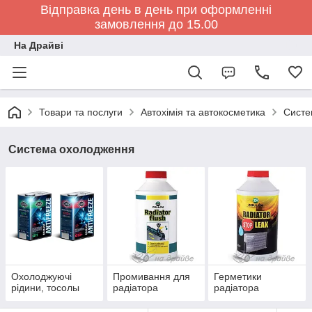
Відправка день в день при оформленні
замовлення до 15.00
На Драйві
Товари та послуги
Автохімія та автокосметика
Систе
Система охолодження
Охолоджуючі
Промивання для
Герметики
рідини, тосолы
радіатора
радіатора