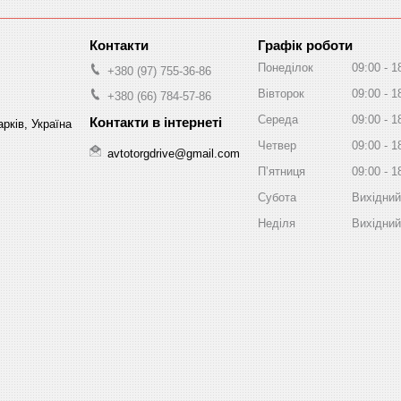
Графік роботи
Понеділок
09:00
1
+380 (97) 755-36-86
Вівторок
09:00
1
+380 (66) 784-57-86
Середа
09:00
1
рків, Україна
Четвер
09:00
1
avtotorgdrive@gmail.com
Пʼятниця
09:00
1
Субота
Вихідний
Неділя
Вихідний