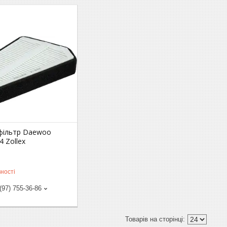
фільтр Daewoo
4 Zollex
ності
(97) 755-36-86