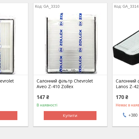
GA_3310
GA_3314
evrolet
Салонний фільтр Chevrolet
Салонний 
Aveo Z-410 Zollex
Lanos Z-42
147 ₴
170 ₴
В наявності
Немає в наяв
Купити
+380 