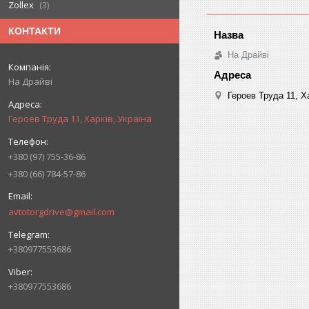
Zollex
3
КОНТАКТИ
На Драйві
На Драйві
Героев Труда 11, Ха
Героев Труда 11, Харків, Україна
+380 (97) 755-36-86
+380 (66) 784-57-86
avtotorgdrive@gmail.com
+380977553686
+380977553686