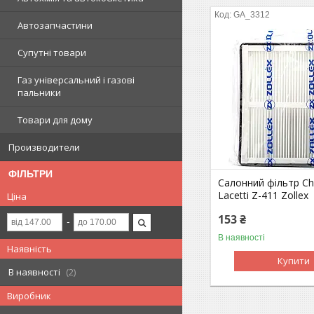
GA_3312
Автозапчастини
Супутні товари
Газ універсальний і газові
пальники
Товари для дому
Производители
ФІЛЬТРИ
Салонний фільтр Ch
Lacetti Z-411 Zollex
Ціна
153 ₴
В наявності
Наявність
Купити
В наявності
2
Виробник