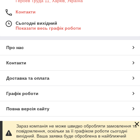
Героев Труда 11, Харків, Україна
Контакти
Сьогодні вихідний
Показати весь графік роботи
Про нас
Контакти
Доставка та оплата
Графік роботи
Повна версія сайту
Сайт створено на маркетплейсі
Prom.ua
Зараз компанія не може швидко обробляти замовлення та
повідомлення, оскільки за її графіком роботи сьогодні
вихідний. Ваша заявка буде оброблена в найближчий
Політика конфіденційності