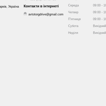
Середа
09:00
1
рків, Україна
Четвер
09:00
1
avtotorgdrive@gmail.com
Пʼятниця
09:00
1
Субота
Вихідний
Неділя
Вихідний