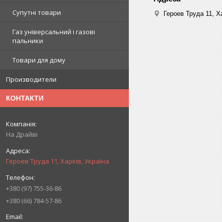
Супутні товари
Героев Труда 11, Ха
Газ універсальний і газові
пальники
Товари для дому
Производители
КОНТАКТИ
На Драйві
Героев Труда 11, Харків, Україна
+380 (97) 755-36-86
+380 (66) 784-57-86