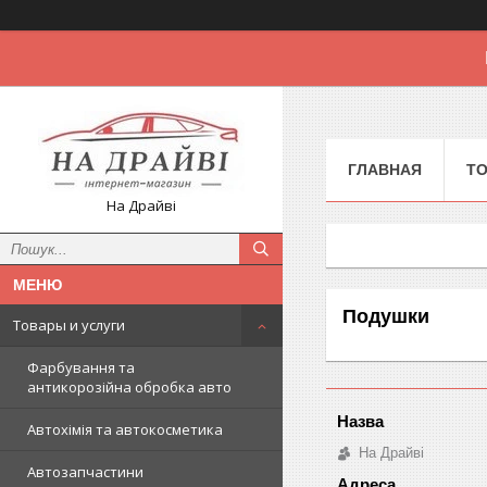
ГЛАВНАЯ
Т
На Драйві
Подушки
Товары и услуги
Фарбування та
антикорозійна обробка авто
Автохімія та автокосметика
На Драйві
Автозапчастини